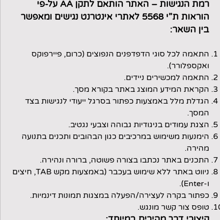
רמת הנגישות – האתר הותאם לתקן AA על-פי
הוראות ת”י 5568 לאתרי אינטרנט נגישים ומאפשר
בין השאר:
התאמה לכל סוגי הדפדפנים הנפוצים (כרום, פיירפוקס
ואקספלורר).
התאמה למכשירים ניידים.
הקראת המידע המוצג באתר בקורא מסך.
הגדלת מלל באמצעות כפתור בסרגל ייעודי לנגישות בצד
המסך.
הצגת עמודים בניגודיות גבוהה וצבעי נגטיב.
הימנעות משימוש במרכיבים כגון הבהובים ותכנים בתנועה
מהירה.
התכנים באתר נכתבו בצורה פשוטה, ברורה ונהירה.
ניווט באתר ללא שימוש בעכבר (באמצעות מקש TAB, חיצים
ו-Enter).
כפתור בקרה לעצירה/הפעלה במצגות תמונות דינמיות.
טופס צור קשר מונגש.
קיצורי דרך מהירים במיוחד: