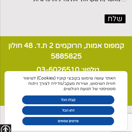
קמפוס אמות, הרוקמים 2 ת.ד. 48 חולון
5885825
טלפון:
03-6026510
האתר עושה שימוש בקובצי קוקיז (Cookies) לשיפור
דוא"ל: veltman@rve.org.il
חווית השימוש, ושירות מעקב/מדידה לצורך ניתוח
סטטיסטי של תנועת הגולשים.
ולטמן מהנדסים מ
קבוצת אשד
קבלו הכל
דחו הכל
© כל 3זכויות שמורות לחברת ולטמן מהנדסים בע"מ מקבוצת אשד
2024 |
אלדד בוברוביץ' - עיצוב גרפי ובניית אתרים
| תנאי שימוש
פרטים נוספים
| מדיניות פרטיות