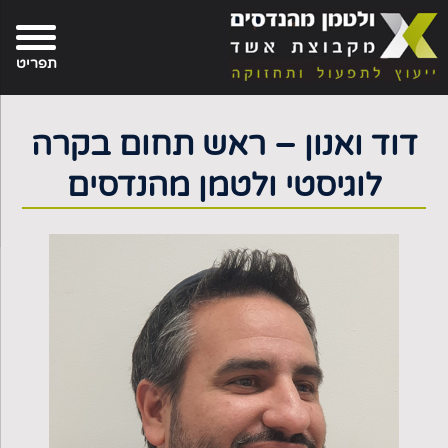
פת
בור
צירת-קשר
תוכן
אתר
תפריט
דוד ואנון – ראש תחום בקרה
לוגיסטי ולטמן מהנדסים