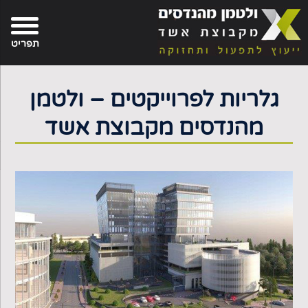
פת
בור
צירת-קשר
תוכן
אתר
תפריט
גלריות לפרוייקטים – ולטמן
מהנדסים מקבוצת אשד