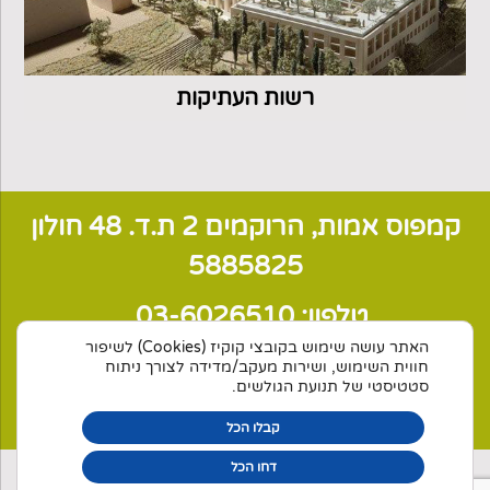
רשות העתיקות
קמפוס אמות, הרוקמים 2 ת.ד. 48 חולון
5885825
טלפון:
03-6026510
האתר עושה שימוש בקובצי קוקיז (Cookies) לשיפור
דוא"ל: veltman@rve.org.il
חווית השימוש, ושירות מעקב/מדידה לצורך ניתוח
סטטיסטי של תנועת הגולשים.
ולטמן מהנדסים מ
קבוצת אשד
קבלו הכל
דחו הכל
© כל 3זכויות שמורות לחברת ולטמן מהנדסים בע"מ מקבוצת אשד