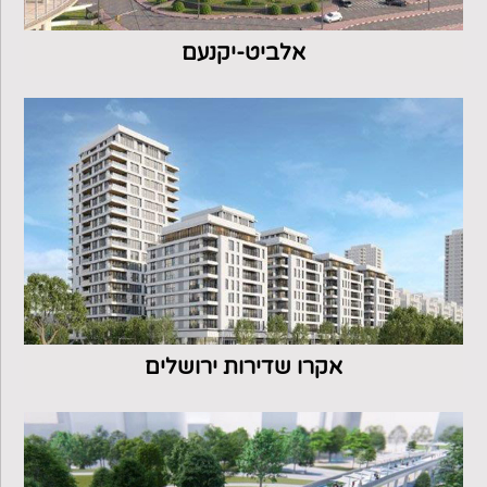
אלביט-יקנעם
אקרו שדירות ירושלים