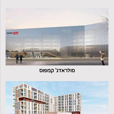
סולראדג' קמפוס